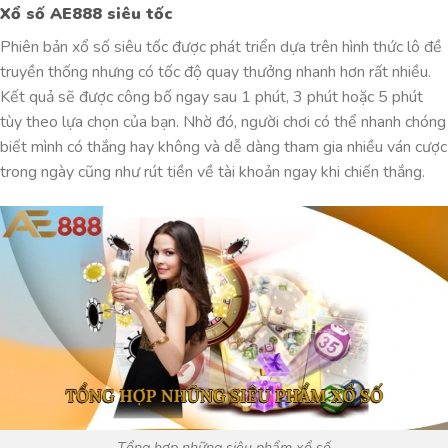
Xổ số AE888 siêu tốc
Phiên bản xổ số siêu tốc được phát triển dựa trên hình thức lô đề
truyền thống nhưng có tốc độ quay thưởng nhanh hơn rất nhiều.
Kết quả sẽ được công bố ngay sau 1 phút, 3 phút hoặc 5 phút
tùy theo lựa chọn của bạn. Nhờ đó, người chơi có thể nhanh chóng
biết mình có thắng hay không và dễ dàng tham gia nhiều ván cược
trong ngày cũng như rút tiền về tài khoản ngay khi chiến thắng.
Tổng hợp những siêu phẩm xổ số