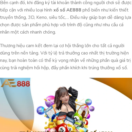
Bên cạnh đó, khi đăng ký tài khoản thành công người chơi sẽ được
tiếp cận với nhiều loại hình
xổ số AE888
phổ biến như kiến thiết
truyền thống, 3D, Keno, siêu tốc,… Điều này giúp bạn dễ dàng lựa
chọn được sản phẩm phù hợp với trình độ cũng như nhu cầu cá
nhân một cách nhanh chóng.
Thương hiệu cam kết đem lại cơ hội thắng lớn cho tất cả người
dùng trên nền tảng. Với tỷ lệ trả thưởng cao nhất thị trường hiện
nay, bạn hoàn toàn có thể kỳ vọng nhận về những phần quà giá trị
cùng trải nghiệm hồi hộp, đầy phấn khích khi trúng thưởng xổ số.