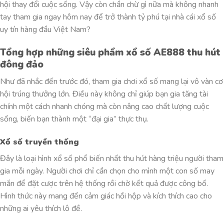
hội thay đổi cuộc sống. Vậy còn chần chừ gì nữa mà không nhanh
tay tham gia ngay hôm nay để trở thành tỷ phú tại nhà cái xổ số
uy tín hàng đầu Việt Nam?
Tổng hợp những siêu phẩm xổ số AE888 thu hút
đông đảo
Như đã nhắc đến trước đó, tham gia chơi xổ số mang lại vô vàn cơ
hội trúng thưởng lớn. Điều này không chỉ giúp bạn gia tăng tài
chính một cách nhanh chóng mà còn nâng cao chất lượng cuộc
sống, biến bạn thành một “đại gia” thực thụ.
Xổ số truyền thống
Đây là loại hình xổ số phổ biến nhất thu hút hàng triệu người tham
gia mỗi ngày. Người chơi chỉ cần chọn cho mình một con số may
mắn để đặt cược trên hệ thống rồi chờ kết quả được công bố.
Hình thức này mang đến cảm giác hồi hộp và kích thích cao cho
những ai yêu thích lô đề.