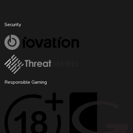
Security
Responsible Gaming