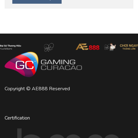
Copyright © AE888 Reserved
Certification