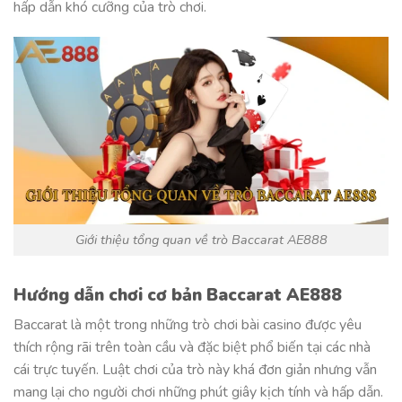
hấp dẫn khó cưỡng của trò chơi.
Giới thiệu tổng quan về trò Baccarat AE888
Hướng dẫn chơi cơ bản Baccarat AE888
Baccarat là một trong những trò chơi bài casino được yêu
thích rộng rãi trên toàn cầu và đặc biệt phổ biến tại các nhà
cái trực tuyến. Luật chơi của trò này khá đơn giản nhưng vẫn
mang lại cho người chơi những phút giây kịch tính và hấp dẫn.