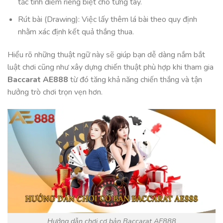
tắc tính điểm riêng biệt cho từng tay.
Rút bài (Drawing): Việc lấy thêm lá bài theo quy định
nhằm xác định kết quả thắng thua.
Hiểu rõ những thuật ngữ này sẽ giúp bạn dễ dàng nắm bắt
luật chơi cũng như xây dựng chiến thuật phù hợp khi tham gia
Baccarat AE888
từ đó tăng khả năng chiến thắng và tận
hưởng trò chơi trọn vẹn hơn.
Hướng dẫn chơi cơ bản Baccarat AE888