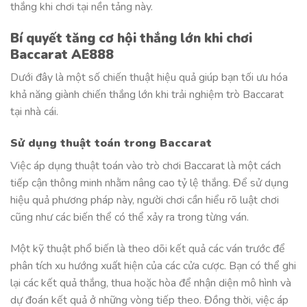
thắng khi chơi tại nền tảng này.
Bí quyết tăng cơ hội thắng lớn khi chơi
Baccarat AE888
Dưới đây là một số chiến thuật hiệu quả giúp bạn tối ưu hóa
khả năng giành chiến thắng lớn khi trải nghiệm trò Baccarat
tại nhà cái.
Sử dụng thuật toán trong Baccarat
Việc áp dụng thuật toán vào trò chơi Baccarat là một cách
tiếp cận thông minh nhằm nâng cao tỷ lệ thắng. Để sử dụng
hiệu quả phương pháp này, người chơi cần hiểu rõ luật chơi
cũng như các biến thể có thể xảy ra trong từng ván.
Một kỹ thuật phổ biến là theo dõi kết quả các ván trước để
phân tích xu hướng xuất hiện của các cửa cược. Bạn có thể ghi
lại các kết quả thắng, thua hoặc hòa để nhận diện mô hình và
dự đoán kết quả ở những vòng tiếp theo. Đồng thời, việc áp