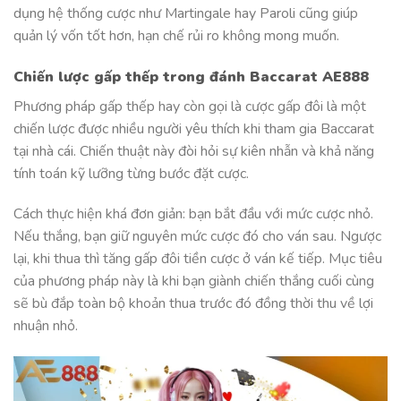
dụng hệ thống cược như Martingale hay Paroli cũng giúp
quản lý vốn tốt hơn, hạn chế rủi ro không mong muốn.
Chiến lược gấp thếp trong đánh Baccarat AE888
Phương pháp gấp thếp hay còn gọi là cược gấp đôi là một
chiến lược được nhiều người yêu thích khi tham gia Baccarat
tại nhà cái. Chiến thuật này đòi hỏi sự kiên nhẫn và khả năng
tính toán kỹ lưỡng từng bước đặt cược.
Cách thực hiện khá đơn giản: bạn bắt đầu với mức cược nhỏ.
Nếu thắng, bạn giữ nguyên mức cược đó cho ván sau. Ngược
lại, khi thua thì tăng gấp đôi tiền cược ở ván kế tiếp. Mục tiêu
của phương pháp này là khi bạn giành chiến thắng cuối cùng
sẽ bù đắp toàn bộ khoản thua trước đó đồng thời thu về lợi
nhuận nhỏ.