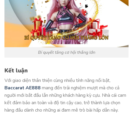
Bí quyết tăng cơ hội thắng lớn
Kết luận
Với giao diện thân thiện cùng nhiều tính năng nổi bật,
Baccarat AE888
mang đến trải nghiệm mượt mà cho cả
người mới bắt đầu lẫn những khách hàng kỳ cựu. Nhà cái cam
kết đảm bảo an toàn và độ tin cậy cao, trở thành lựa chọn
hàng đầu dành cho những ai đam mê trò bài hấp dẫn này.