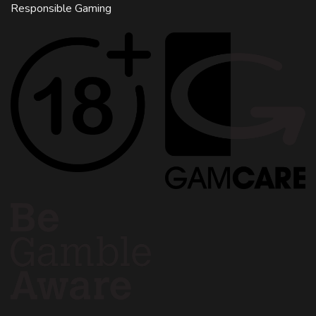
Responsible Gaming