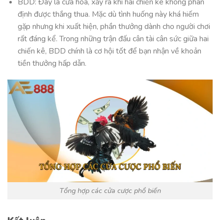
BDD: Đây là cửa hòa, xảy ra khi hai chiến kê không phân
định được thắng thua. Mặc dù tình huống này khá hiếm
gặp nhưng khi xuất hiện, phần thưởng dành cho người chơi
rất đáng kể. Trong những trận đấu cân tài cân sức giữa hai
chiến kê, BDD chính là cơ hội tốt để bạn nhận về khoản
tiền thưởng hấp dẫn.
Tổng hợp các cửa cược phổ biến