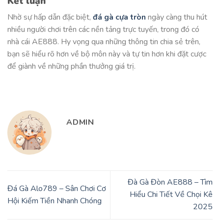
Kết luận
Nhờ sự hấp dẫn đặc biệt,
đá gà cựa tròn
ngày càng thu hút
nhiều người chơi trên các nền tảng trực tuyến, trong đó có
nhà cái AE888. Hy vọng qua những thông tin chia sẻ trên,
bạn sẽ hiểu rõ hơn về bộ môn này và tự tin hơn khi đặt cược
để giành về những phần thưởng giá trị.
ADMIN
Đà Gà Đòn AE888 – Tìm
Đá Gà Alo789 – Sân Chơi Cơ
Hiểu Chi Tiết Về Chọi Kê
Hội Kiếm Tiền Nhanh Chóng
2025