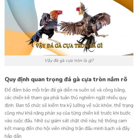
Vậy đá gà cựa tròn là gì?
Quy định quan trọng đá gà cựa tròn nắm rõ
Để đảm bảo mỗi trận đá gà diễn ra suôn sẻ và công bằng,
các chiến kê tham gia phải tuân thủ nghiêm ngặt nhiều quy
định. Ban tổ chức sẽ kiểm tra kỹ lưỡng về sức khỏe, thể trạng
cũng như khả năng phản xạ của từng chiến kê trước khi bước
vào cuộc đấu. Nhờ sự giám sát chặt chẽ này, hệ thống cam
kết mang đến cho hội viên những trận đấu minh bạch và đầy
hấp dẫn.