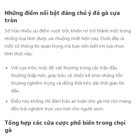
Những điểm nổi bật đáng chú ý đá gà cựa
tròn
Sở hữu nhiều ưu điểm vượt trội, khiến nó trở thành một trong
những loại hình được ưa chuộng nhất hiện nay. Dưới đây là
một số thông tin quan trọng mà bạn nên biết khi lựa chọn
hình thức này:
Với cựa tròn, mức độ sát thương trong các trận đấu
thường thấp hơn, giúp bảo vệ chiến kê khỏi những tổn
thương nghiêm trọng và đồng thời kéo dài thời gian thi
đấu.
Điều này không chỉ đảm bảo an toàn cho gà mà còn mang
đến trải nghiệm trọn vẹn hơn cho người xem.
Tổng hợp các cửa cược phổ biến trong chọi
gà