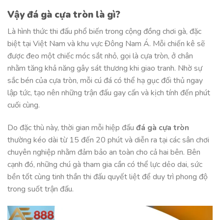
Vậy đá gà cựa tròn là gì?
Là hình thức thi đấu phổ biến trong cộng đồng chơi gà, đặc
biệt tại Việt Nam và khu vực Đông Nam Á. Mỗi chiến kê sẽ
được đeo một chiếc móc sắt nhỏ, gọi là cựa tròn, ở chân
nhằm tăng khả năng gây sát thương khi giao tranh. Nhờ sự
sắc bén của cựa tròn, mỗi cú đá có thể hạ gục đối thủ ngay
lập tức, tạo nên những trận đấu gay cấn và kịch tính đến phút
cuối cùng.
Do đặc thù này, thời gian mỗi hiệp đấu
đá gà cựa tròn
thường kéo dài từ 15 đến 20 phút và diễn ra tại các sân chơi
chuyên nghiệp nhằm đảm bảo an toàn cho cả hai bên. Bên
cạnh đó, những chú gà tham gia cần có thể lực dẻo dai, sức
bền tốt cùng tinh thần thi đấu quyết liệt để duy trì phong độ
trong suốt trận đấu.